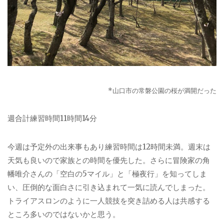
*
山口市の常磐公園の桜が満開だった
週合計練習時間
11
時間
14
分
今週は予定外の出来事もあり練習時間は
12
時間未満。週末は
天気も良いので家族との時間を優先した。さらに冒険家の角
幡唯介さんの「空白の
5
マイル」と「極夜行」を知ってしま
い、圧倒的な面白さに引き込まれて一気に読んでしまった。
トライアスロンのように一人競技を突き詰める人は共感する
ところ多いのではないかと思う。