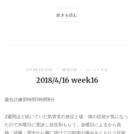
続きを読む
2018年4月22日
練習記録
コメントする
2018/4/16 week16
週合計練習時間
5
時間
8
分
2
週間ほど続いていた気管支の炎症と咳・痰の症状が気になっ
たので木曜日に受診し抗生剤もらう。金曜日によるから高
熱・頭痛・背中から脚に掛けての筋肉の痛みをともなう症状