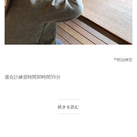
*
明治神宮
週合計練習時間
10
時間
55
分
続きを読む