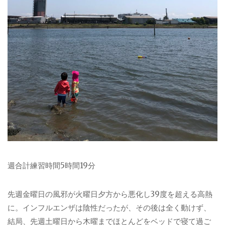
週合計練習時間
5
時間
19
分
先週金曜日の風邪が火曜日夕方から悪化し
39
度を超える高熱
に。インフルエンザは陰性だったが、その後は全く動けず、
結局、先週土曜日から木曜までほとんどをベッドで寝て過ご