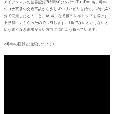
アイアンマンの世界記録
7
時間
40
分を持つ
TimDon
も、昨年
のコナ直前の交通事故から少しずつリハビリを始め、
2
時間
49
分で完走したとのこと。
40
歳になる彼の世界トップを追求す
る姿勢に力もらったので共有します。
1
番でないといけないと
いう飽くなき追求が良い方向に進むよう祈っています。
<
昨年の怪我と治療について
>