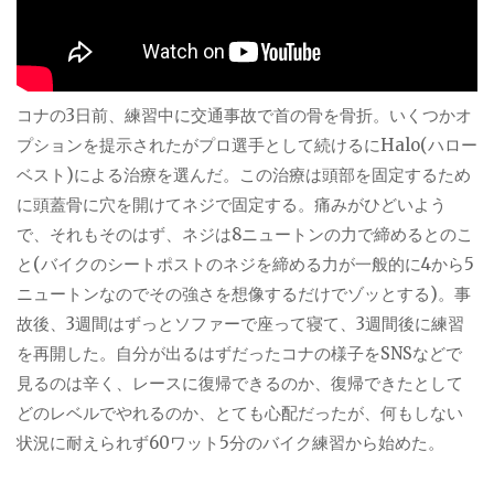
コナの
3
日前、練習中に交通事故で首の骨を骨折。いくつかオ
プションを提示されたがプロ選手として続けるに
Halo
(ハロー
ベスト)による治療を選んだ。この治療は頭部を固定するため
に頭蓋骨に穴を開けてネジで固定する。痛みがひどいよう
で、それもそのはず、ネジは
8
ニュートンの力で締めるとのこ
と(バイクのシートポストのネジを締める力が一般的に
4
から
5
ニュートンなのでその強さを想像するだけでゾッとする)。事
故後、
3
週間はずっとソファーで座って寝て、
3
週間後に練習
を再開した。自分が出るはずだったコナの様子を
SNS
などで
見るのは辛く、レースに復帰できるのか、復帰できたとして
どのレベルでやれるのか、とても心配だったが、何もしない
状況に耐えられず
60
ワット
5
分のバイク練習から始めた。