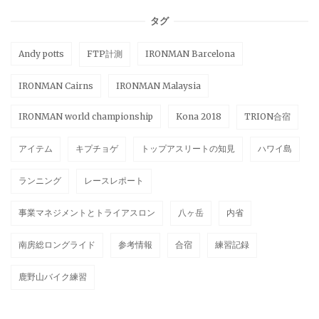
タグ
Andy potts
FTP計測
IRONMAN Barcelona
IRONMAN Cairns
IRONMAN Malaysia
IRONMAN world championship
Kona 2018
TRION合宿
アイテム
キプチョゲ
トップアスリートの知見
ハワイ島
ランニング
レースレポート
事業マネジメントとトライアスロン
八ヶ岳
内省
南房総ロングライド
参考情報
合宿
練習記録
鹿野山バイク練習