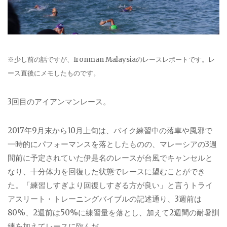
※
少し前の話ですが、
Ironman Malaysia
のレースレポートです。レ
ース直後にメモしたものです。
3
回目のアイアンマンレース。
2017
年
9
月末から
10
月上旬は、バイク練習中の落車や風邪で
一時的にパフォーマンスを落としたものの、マレーシアの
3
週
間前に予定されていた伊是名のレースが台風でキャンセルと
なり、十分体力を回復した状態でレースに望むことができ
た。「練習しすぎより回復しすぎる方が良い」と言うトライ
アスリート・トレーニングバイブルの記述通り、
3
週前は
80%
、
2
週前は
50%
に練習量を落とし、加えて
2
週間の耐暑訓
練を加えてレースに臨んだ。