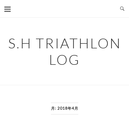
コ
ン
テ
ン
ツ
S.H TRIATHLON
へ
ス
LOG
キ
ッ
プ
月:
2018年4月