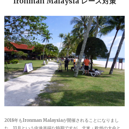
Ironman Malaysia レース対策
2018
年も
Ironman Malaysia
が開催されることになりまし
た。
11
月という中途半端な時期ですが、北米・欧州の大会と