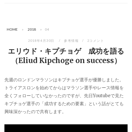
HOME
»
2018
»
04
2018年4月30日
参考情報
2コメント
エリウド・キプチョゲ 成功を語る
（Eliud Kipchoge on success）
先週のロンドンマラソンはキプチョゲ選手が優勝しました。
トライアスロンを始めてからはマラソン選手やレース情報を
全くフォローしていなかったのですが、先日
Youtube
で見た
キプチョゲ選手の「成功するための要素」という話がとても
興味深かったので共有します。