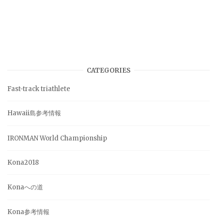
CATEGORIES
Fast-track triathlete
Hawaii島参考情報
IRONMAN World Championship
Kona2018
Konaへの道
Kona参考情報