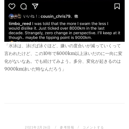
「水泳は、泳げば泳ぐほど、嫌いの度合いが減っていくって
言われたけど、この10年で8000km以上泳いだのに一向に変
化がないなあ。でも続けてみよう。多分、変化が起きるのは
9000km泳いだ時なんだろう」
2021年2月26日
参考情報
コメントする