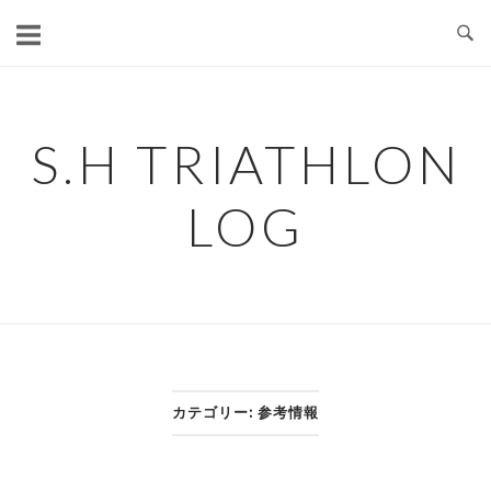
コ
ン
テ
ン
ツ
S.H TRIATHLON
へ
ス
LOG
キ
ッ
プ
カテゴリー:
参考情報