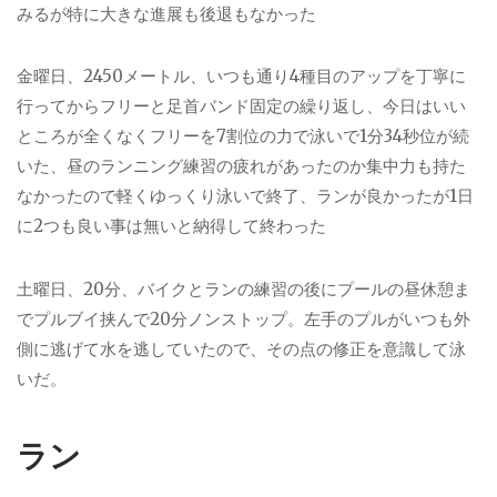
みるが特に大きな進展も後退もなかった
金曜日、2450メートル、いつも通り4種目のアップを丁寧に
行ってからフリーと足首バンド固定の繰り返し、今日はいい
ところが全くなくフリーを7割位の力で泳いで1分34秒位が続
いた、昼のランニング練習の疲れがあったのか集中力も持た
なかったので軽くゆっくり泳いで終了、ランが良かったが1日
に2つも良い事は無いと納得して終わった
土曜日、20分、バイクとランの練習の後にプールの昼休憩ま
でプルブイ挟んで20分ノンストップ。左手のプルがいつも外
側に逃げて水を逃していたので、その点の修正を意識して泳
いだ。
ラン