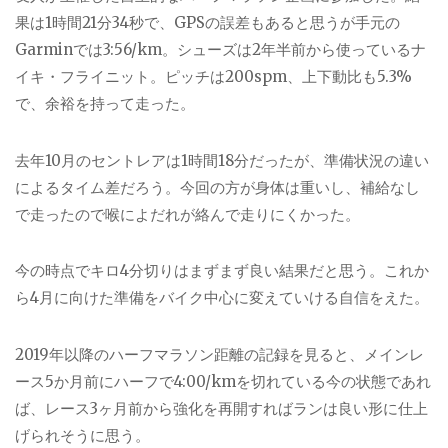
果は1時間21分34秒で、GPSの誤差もあると思うが手元の
Garminでは3:56/km。シューズは2年半前から使っているナ
イキ・フライニット。ピッチは200spm、上下動比も5.3%
で、余裕を持って走った。
去年10月のセントレアは1時間18分だったが、準備状況の違い
によるタイム差だろう。今回の方が身体は重いし、補給なし
で走ったので喉によだれが絡んで走りにくかった。
今の時点でキロ4分切りはまずまず良い結果だと思う。これか
ら4月に向けた準備をバイク中心に変えていける自信をえた。
2019年以降のハーフマラソン距離の記録を見ると、メインレ
ース5か月前にハーフで4:00/kmを切れている今の状態であれ
ば、レース3ヶ月前から強化を再開すればランは良い形に仕上
げられそうに思う。