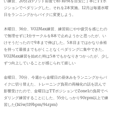
い練習、20分215ワット前後で85 RPMを目安に丁寧にTTポ
ジションでペダリングした。それを2本実施。12月は毎週水曜
日をランニングからバイクに変更しよう。
木曜日、36分、VO2Max練習、練習前にやや疲労を感じたの
で無理せずに1分サークルを8本で止めようかと思ったが、い
けそうだったので9本まで伸ばした。5本目まではかなり余裕
を持って最後までもがくことなくペダリングに集中できた。
VO2Max練習を始めた時は5本でもかなりきつかったが、少し
ずつ向上していることが感じられて嬉しい
金曜日、70分、今週から金曜日の昼休みをランニングからバ
イクに切り替えた、トレーニング負荷の両極化の話を読んで
影響受けたので、金曜日はTTポジションでZone1の負荷でペ
ダリング練習することにした、55分しっかり90rpm以上で練
習した(145w/119bpm/94rpm)