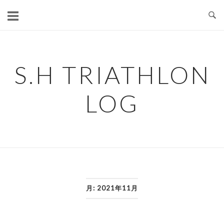
コ
ン
テ
ン
ツ
S.H TRIATHLON
へ
ス
LOG
キ
ッ
プ
月:
2021年11月