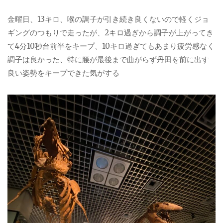
金曜日、13キロ、喉の調子が引き続き良くないので軽くジョ
ギングのつもりで走ったが、2キロ過ぎから調子が上がってき
て4分10秒台前半をキープ、10キロ過ぎてもあまり疲労感なく
調子は良かった、特に腰が最後まで曲がらず丹田を前に出す
良い姿勢をキープできた気がする