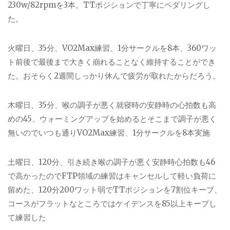
230w/82rpmを3本。TTポジションで丁寧にペダリングし
た。
火曜日、35分、VO2Max練習、1分サークルを8本、360ワッ
ト前後で最後まで大きく崩れることなく維持することができ
た。おそらく2週間しっかり休んで疲労が取れたからだろう。
木曜日、35分、喉の調子が悪く就寝時の安静時の心拍数も高
めの45、ウォーミングアップを始めるとそこまで調子が悪く
無いのでいつも通りVO2Max練習、1分サークルを8本実施
土曜日、120分、引き続き喉の調子が悪く安静時心拍数も46
で高かったのでFTP領域の練習はキャンセルして軽い負荷に
留めた、120分200ワット弱でTTポジションを7割位キープ、
コースがフラットなところではケイデンスを85以上キープし
て練習した