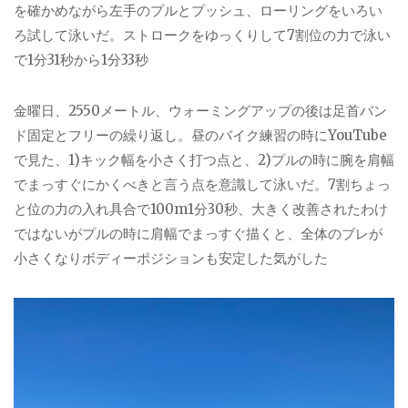
を確かめながら左手のプルとプッシュ、ローリングをいろい
ろ試して泳いだ。ストロークをゆっくりして7割位の力で泳い
で1分31秒から1分33秒
金曜日、2550メートル、ウォーミングアップの後は足首バン
ド固定とフリーの繰り返し。昼のバイク練習の時にYouTube
で見た、1)キック幅を小さく打つ点と、2)プルの時に腕を肩幅
でまっすぐにかくべきと言う点を意識して泳いだ。7割ちょっ
と位の力の入れ具合で100m1分30秒、大きく改善されたわけ
ではないがプルの時に肩幅でまっすぐ描くと、全体のブレが
小さくなりボディーポジションも安定した気がした