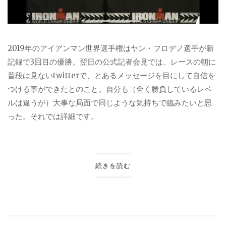
2019年のアイアンマン世界選手権はヤン・フロデノ選手が新
記録で3回目の優勝。翌日の公式記者会見では、レースの朝に
普段は見ないtwitterで、とあるメッセージを目にして自信を
つける事ができたとのこと。自分も（全く勝負しているレベ
ルは違うが）大事な局面で同じような気持ちで臨みたいと思
った。それでは詳細です。
続きを読む