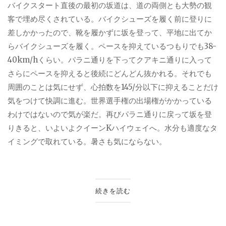
バイクスタート直後の最初の坂道は、道の両側とも大勢の観
客で埋め尽くされている。バイクシューズを履く前に登りに
差しかかったので、靴を履かずに坂を登って、平地に出てか
らバイクシューズを履く。ペースを抑えているつもりでも
38-
40km/h
くらい。パラニ通りを下ってクアキニ通りに入って
さらにペースを抑えると後続にどんどん抜かれる。それでも
周囲のことは気にせず、心拍数を
145/
分以下に抑えることだけ
気をつけて快調に進む。世界選手権の出場権がかかっている
わけではないので気が楽だ。再びパラニ通りに戻って坂を登
りきると、いよいよクイーン
K
ハイウェイへ。水分も適度なタ
イミングで取れている。暑さも気にならない。
続きを読む