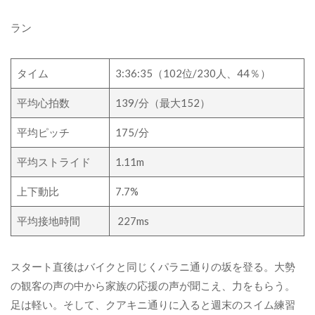
ラン
タイム
3:36:35
（
102
位
/230
人、
44
％）
平均心拍数
139/
分（最大
152
）
平均ピッチ
175/
分
平均ストライド
1.11m
上下動比
7.7%
平均接地時間
227ms
スタート直後はバイクと同じくパラニ通りの坂を登る。大勢
の観客の声の中から家族の応援の声が聞こえ、力をもらう。
足は軽い。そして、クアキニ通りに入ると週末のスイム練習