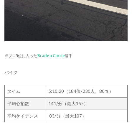
※
プロ
5
位に入った
Braden Currie
選手
バイク
タイム
5:10:20
（
184
位
/230
人、
80
％）
平均心拍数
141/
分（最大
155
）
平均ケイデンス
83/
分（最大
107
）