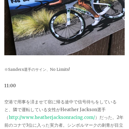
※Sanders選手のサイン、No Limits!
11:00
空港で用事を済ませて宿に帰る途中で信号待ちをしている
と、隣で運転している女性が
Heather Jackson選手
（
http://www.heatherjacksonracing.com/
）だった。
2
年
前のコナで
3
位に入った実力者。シンボルマークの刺青が目立