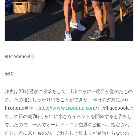
※Frodeno選手
5:30
昨夜は
20
時過ぎに寝落ちして、
1
時ごろに一度目が覚めたもの
の、その後はしっかり眠ることができた。昨日の夕方に
Jan
Frodeno
選手（
http://www.frodeno.com/
）が
Facebook
上
で、本日の朝7時くらいに小さなイベントを開催すると告知し
ていたので、一人でオールド・コナ空港の公園へ。指定され
たところに来たものの、それらしき集まりが見当たらないの