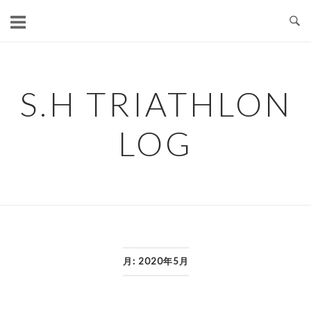
コ
ン
テ
ン
ツ
S.H TRIATHLON
へ
ス
LOG
キ
ッ
プ
月:
2020年5月