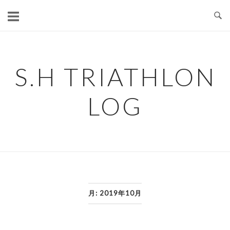
コ
ン
テ
ン
ツ
S.H TRIATHLON
へ
ス
LOG
キ
ッ
プ
月:
2019年10月