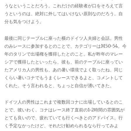
うなということだろう。これだけの経験者が口をそろえて言
うというのは、絶対に外してはいけない原則なのだろう。自
分も気をつけよう。
最後に同じテーブルに座った横のドイツ人夫婦と会話。男性
のみレースに参加するとのことで、カテゴリーはM
50-54
。今
年のタリンで出場権を獲得したとのこと。私が昨年のマレー
シアで獲得したといったら、彼も、前のテーブルに座ってい
たアメリカ人の男性も、あの暑い環境でよく取ったね、同じ
くらい暑いコナでもうまくレースできるよと、コメントして
くれた。そう言われると、ちょっと自信が湧いてきた。
ドイツ人の男性はこれまで複数回コナに出場しているとのこ
とで、彼いわく、コナはレース終了直前の
1−2
時間の雰囲気が
とても良いので、疲れていても行くべきとのアドバイス。行
く予定なかったけど、それだけ勧められるなら行ってみよ