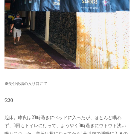
※受付会場の入り口にて
5:20
起床。昨夜は
23
時過ぎにベッドに入ったが、ほとんど眠れ
ず、
3
回もトイレに行って、ようやく
3
時過ぎにウトウト浅い
眠りについた。普段は横になってから
1
分以内で睡眠に入るの