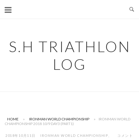
コ
ン
テ
ン
ツ
S.H TRIATHLON
へ
ス
LOG
キ
ッ
プ
HOME
»
IRONMAN WORLD CHAMPIONSHIP
»
IRONMAN WORLD
CHAMPIONSHIP 2018 10/9 DAY3 (PART1)
2018年10月11日
IRONMAN WORLD CHAMPIONSHIP
、
コメント