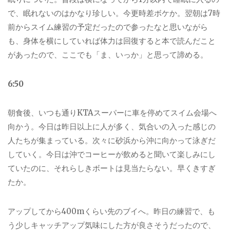
で、眠れないのはかなり珍しい。今更時差ボケか。翌朝は
7
時
前からスイム練習の予定だったので参ったなと思いながら
も、身体を横にしていれば体力は回復すると本で読んだこと
があったので、ここでも「ま、いっか」と思って諦める。
6:50
朝食後、いつも通り
KTA
スーパーに車を停めてスイム会場へ
向かう。今日は昨日以上に人が多く、気合いの入った感じの
人たちが集まっている。次々に砂浜から沖に向かって泳ぎだ
していく。今日は沖でコーヒーが飲めると聞いて楽しみにし
ていたのに、それらしきボートは見当たらない。早くきすぎ
たか。
アップしてから
400m
くらい先のブイへ。昨日の練習で、も
う少しキャッチアップ気味にした方が良さそうだったので、