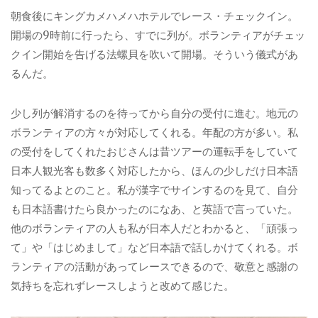
朝食後にキングカメハメハホテルでレース・チェックイン。
開場の
9
時前に行ったら、すでに列が。ボランティアがチェッ
クイン開始を告げる法螺貝を吹いて開場。そういう儀式があ
るんだ。
少し列が解消するのを待ってから自分の受付に進む。地元の
ボランティアの方々が対応してくれる。年配の方が多い。私
の受付をしてくれたおじさんは昔ツアーの運転手をしていて
日本人観光客も数多く対応したから、ほんの少しだけ日本語
知ってるよとのこと。私が漢字でサインするのを見て、自分
も日本語書けたら良かったのになあ、と英語で言っていた。
他のボランティアの人も私が日本人だとわかると、「頑張っ
て」や「はじめまして」など日本語で話しかけてくれる。ボ
ランティアの活動があってレースできるので、敬意と感謝の
気持ちを忘れずレースしようと改めて感じた。