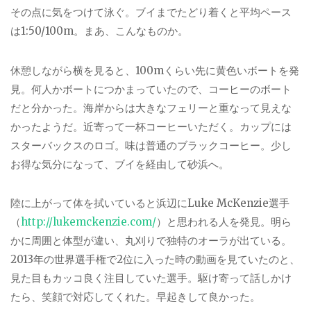
その点に気をつけて泳ぐ。ブイまでたどり着くと平均ペース
は
1:50/100m
。まあ、こんなものか。
休憩しながら横を見ると、
100m
くらい先に黄色いボートを発
見。何人かボートにつかまっていたので、コーヒーのボート
だと分かった。海岸からは大きなフェリーと重なって見えな
かったようだ。近寄って一杯コーヒーいただく。カップには
スターバックスのロゴ。味は普通のブラックコーヒー。少し
お得な気分になって、ブイを経由して砂浜へ。
陸に上がって体を拭いていると浜辺に
Luke McKenzie
選手
（
http://lukemckenzie.com/
）と思われる人を発見。明ら
かに周囲と体型が違い、丸刈りで独特のオーラが出ている。
2013
年の世界選手権で
2
位に入った時の動画を見ていたのと、
見た目もカッコ良く注目していた選手。駆け寄って話しかけ
たら、笑顔で対応してくれた。早起きして良かった。