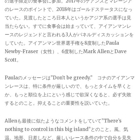
の選手限定の食事会に参加。
2017
年のケアンズとマレーシア
のレースのポイントで、2018年はゴールドステータスになっ
ていた。見渡したところ日本人というかアジア系の選手は見
当たらない。すでに食事会は始まっていて、アイアンマンレ
ースのレジェンドと言われる
3
人がパネルディスカッションを
していた。アイアンマン世界選手権を
8
度制した
Paula
Newby-Fraser
（女性）、
6
度制した
Mark Allen
と
Dave
Scott
。
Paula
のメッセージは”
Don
’
t be greedy.”
コナのアイアンマ
ンレースは、特に条件が厳しいので、もっとタイムを早くと
か、もっと順位を上にという感じで欲深くなると、必ず失敗
するとのこと。抑えることの重要性を説いていた。
Allen
も最後に似たようなコメントをしていて”
There
’
s
nothing to control in this big island”
とのこと。風、気
温、地形、日差しなど、厳しいレース条件の中で自分を見失