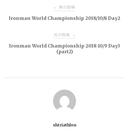
投
前の投稿
←
稿
Ironman World Championship 2018/10/8 Day2
ナ
次の投稿
→
Ironman World Championship 2018 10/9 Day3
ビ
(part2)
ゲ
ー
シ
ョ
ン
shtriathlon