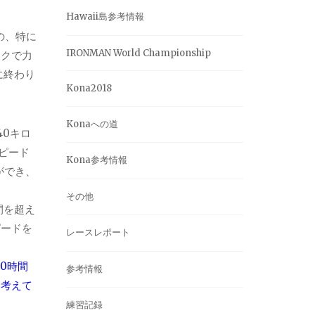
Hawaii島参考情報
の、特に
IRONMAN World Championship
イクで力
に終わり
Kona2018
Konaへの道
40キロ
スピード
Kona参考情報
ができ、
その他
間を超え
ピードを
レースレポート
60時間
参考情報
と考えて
練習記録