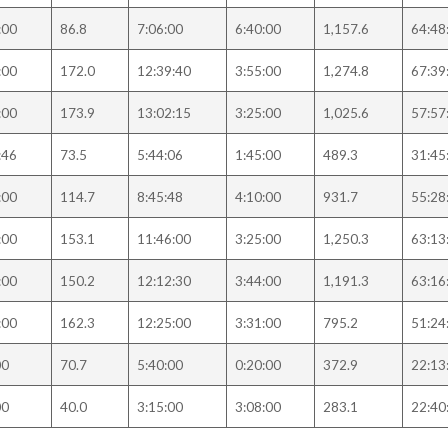
:00
86.8
7:06:00
6:40:00
1,157.6
64:48
:00
172.0
12:39:40
3:55:00
1,274.8
67:39
:00
173.9
13:02:15
3:25:00
1,025.6
57:57
:46
73.5
5:44:06
1:45:00
489.3
31:45
:00
114.7
8:45:48
4:10:00
931.7
55:28
:00
153.1
11:46:00
3:25:00
1,250.3
63:13
:00
150.2
12:12:30
3:44:00
1,191.3
63:16
:00
162.3
12:25:00
3:31:00
795.2
51:24
00
70.7
5:40:00
0:20:00
372.9
22:13
00
40.0
3:15:00
3:08:00
283.1
22:40