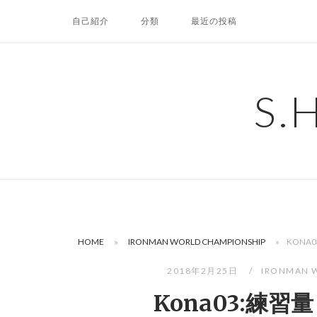
コ
自己紹介
分類
最近の投稿
ン
テ
ン
ツ
S.
へ
ス
キ
ッ
プ
HOME
»
IRONMAN WORLD CHAMPIONSHIP
»
KONA
2018年2月25日
IRONMAN 
Kona03:練