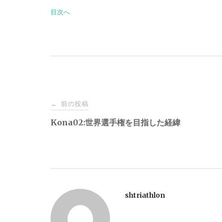
目次へ
投
前の投稿
←
稿
Kona02:世界選手権を目指した経緯
ナ
ビ
shtriathlon
ゲ