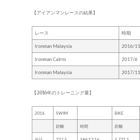
【アイアンマンレースの結果】
レース
時期
Ironman Malaysia
2016/1
Ironman Cairns
2017/6
Ironman Malaysia
2017/1
【2016年のトレーニング量】
2016
SWIM
BIKE
距離
時間
距離
合計
332.5
146:13:16
5,731.5