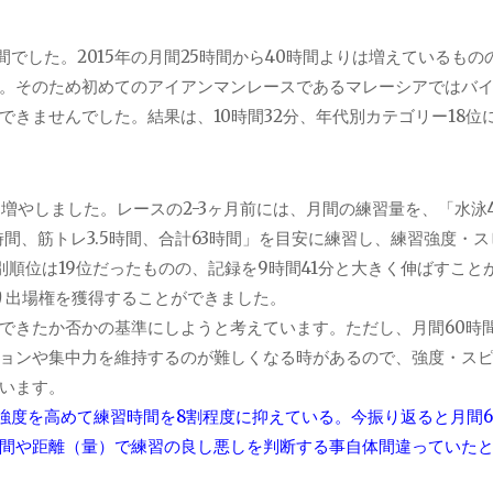
時間でした。2015年の月間25時間から40時間よりは増えているもの
。そのため初めてのアイアンマンレースであるマレーシアではバ
きませんでした。結果は、10時間32分、年代別カテゴリー18位
%程度に増やしました。レースの2-3ヶ月前には、月間の練習量を、「水泳
12時間、筋トレ3.5時間、合計63時間」を目安に練習し、練習強度・
順位は19位だったものの、記録を9時間41分と大きく伸ばすこと
なり出場権を獲得することができました。
できたか否かの基準にしようと考えています。ただし、月間60時
ョンや集中力を維持するのが難しくなる時があるので、強度・ス
います。
ニング強度を高めて練習時間を8割程度に抑えている。今振り返ると月間
間や距離（量）で練習の良し悪しを判断する事自体間違っていた