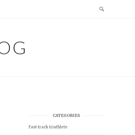
LOG
CATEGORIES
Fast-track triathlete