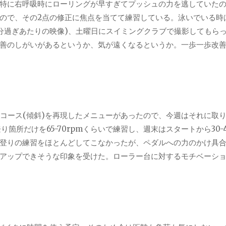
特に右呼吸時にローリングが早すぎてプッシュの力を逃していた
ので、その
2
点の修正に焦点を当てて練習している。泳いでいる時
分過ぎあたりの映像)、土曜日にスイミングクラブで撮影してもら
善のしがいがあるというか、気が遠くなるというか。一歩一歩改
コース(傾斜)を再現したメニューがあったので、今週はそれに取
登り箇所だけを
65-70rpm
くらいで練習し、週末はスタートから
30-
登りの練習をほとんどしてこなかったが、ペダルへの力のかけ具
アップできそうな印象を受けた。ローラー台に対するモチベーシ