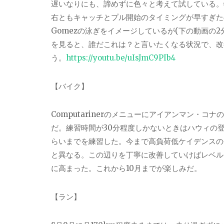
遅いなりにも、諦めずに色々と考えて試している。
右ともキャッチとプル開始のタイミングが早すぎた
Gomez
の泳ぎをイメージしているが(下の動画の
2
を見ると、誰だこれは？と言いたくなる状況で、改
う。
https://youtu.be/uIsJmC9PIb4
【バイク】
Computariner
のメニューにアイアンマン・コナの
だ。練習時間が
30
分程度しかないときはハウィの
らいまでを練習した。今まで高負荷低ケイデンスの
と異なる。この辺りを丁寧に改善していけばレベル
に高まった。これから
10
月までが楽しみだ。
【ラン】