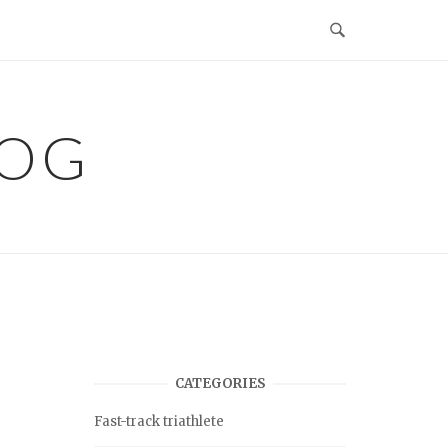
LOG
CATEGORIES
Fast-track triathlete