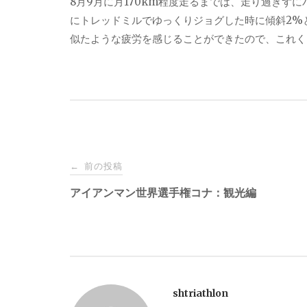
8
月
9
月に月
170km
程度走るまでは、走り過ぎずに
にトレッドミルでゆっくりジョグした時に傾斜
2%
似たような疲労を感じることができたので、これく
投
前の投稿
←
稿
アイアンマン世界選手権コナ：観光編
ナ
ビ
shtriathlon
ゲ