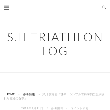
コ
ン
テ
ン
ツ
S.H TRIATHLON
へ
ス
LOG
キ
ッ
プ
HOME
»
参考情報
»
津川 友介著『世界一シンプルで科学的に証明さ
れた究極の食事』
2019年2月11日
参考情報
コメントする