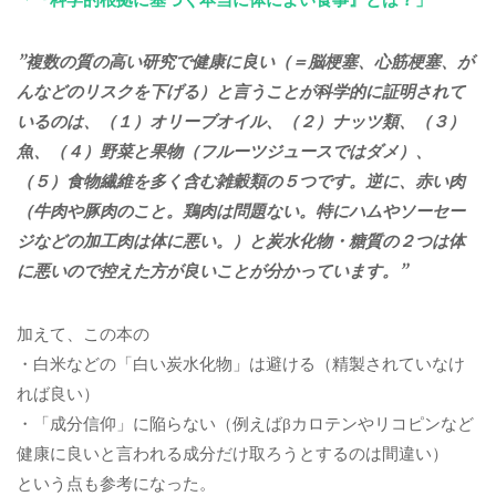
”複数の質の高い研究で健康に良い（＝脳梗塞、心筋梗塞、が
んなどのリスクを下げる）と言うことが科学的に証明されて
いるのは、（１）オリーブオイル、（２）ナッツ類、（３）
魚、（４）野菜と果物（フルーツジュースではダメ）、
（５）食物繊維を多く含む雑穀類の５つです。逆に、赤い肉
（牛肉や豚肉のこと。鶏肉は問題ない。特にハムやソーセー
ジなどの加工肉は体に悪い。）と炭水化物・糖質の２つは体
に悪いので控えた方が良いことが分かっています。”
加えて、この本の
・白米などの「白い炭水化物」は避ける（精製されていなけ
れば良い）
・「成分信仰」に陥らない（例えば
β
カロテンやリコピンなど
健康に良いと言われる成分だけ取ろうとするのは間違い）
という点も参考になった。