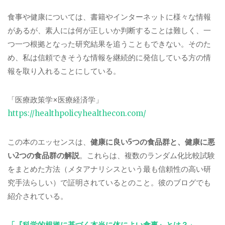
食事や健康については、書籍やインターネットに様々な情報
があるが、素人には何が正しいか判断することは難しく、一
つ一つ根拠となった研究結果を追うこともできない。そのた
め、私は信頼できそうな情報を継続的に発信している方の情
報を取り入れることにしている。
「医療政策学
×
医療経済学」
https://healthpolicyhealthecon.com/
この本のエッセンスは、
健康に良い
5
つの食品群と、健康に悪
い
2
つの食品群の解説
。これらは、複数のランダム化比較試験
をまとめた方法（メタアナリシスという最も信頼性の高い研
究手法らしい）で証明されているとのこと。彼のブログでも
紹介されている。
「『科学的根拠に基づく本当に体によい食事』とは？」