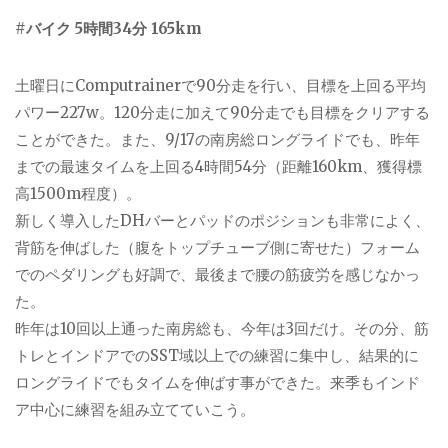
#バイク 5時間34分 165km
土曜日に
Computrainer
で
90
分走を行い、目標を上回る平均
パワー
227w
。
120
分走に加えて
90
分走でも目標をクリアする
ことができた。また、
9/17
の南房総ロングライドでも、昨年
までの最速タイムを上回る
4
時間
54
分（距離
160km
、獲得標
高
1500m
程度）。
新しく導入した
DH
バーとパッドのポジションも非常によく、
背筋を伸ばした（腹をトップチューブ側に寄せた）フォーム
でのペダリングも好調で、最後まで腰の筋疲労を感じなかっ
た。
昨年は
10
回以上通った南房総も、今年は
3
回だけ。その分、筋
トレとインドアでの
SST
域以上での練習に集中し、結果的に
ロングライドでもタイムを伸ばす事ができた。来季もインド
ア中心に練習を組み立てていこう。