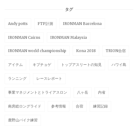
タグ
Andy potts
FTP計測
IRONMAN Barcelona
IRONMAN Cairns
IRONMAN Malaysia
IRONMAN world championship
Kona 2018
TRION合宿
アイテム
キプチョゲ
トップアスリートの知見
ハワイ島
ランニング
レースレポート
事業マネジメントとトライアスロン
八ヶ岳
内省
南房総ロングライド
参考情報
合宿
練習記録
鹿野山バイク練習