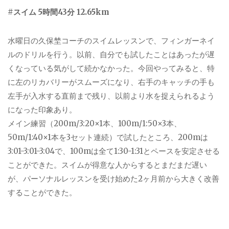
#
スイム
5
時間
43
分
12.65km
水曜日の久保埜コーチのスイムレッスンで、フィンガーネイ
ルのドリルを行う。以前、自分でも試したことはあったが遅
くなっている気がして続かなかった。今回やってみると、特
に左のリカバリーがスムーズになり、右手のキャッチの手も
左手が入水する直前まで残り、以前より水を捉えられるよう
になった印象あり。
メイン練習（
200m/3:20×1
本、
100m/1:50×3
本、
50m/1:40×1
本を
3
セット連続）で試したところ、
200m
は
3:01-3:01-3:04
で、
100m
は全て
1:30-1:31
とペースを安定させる
ことができた。スイムが得意な人からするとまだまだ遅い
が、パーソナルレッスンを受け始めた
2
ヶ月前から大きく改善
することができた。