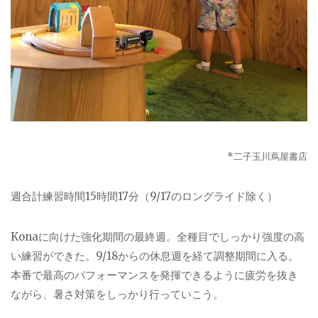
*
二子玉川蔦屋書店
週合計練習時間
15
時間
17
分（
9/17
のロングライド除く）
Kona
に向けた強化期間の最終週。全種目でしっかり強度の高
い練習ができた。
9/18
からの休息週を経て調整期間に入る。
本番で最高のパフォーマンスを発揮できるように疲労を抜き
ながら、暑さ対策をしっかり行っていこう。