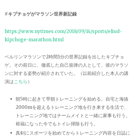
#
キプチョゲがマラソン世界新記録
https://www.nytimes.com/2018/09/14/sports/eliud-
kipchoge-marathon.html
ベルリンマラソンで
2
時間
1
分の世界記録を出したキプチョ
ゲ。その前日に、徹底した自己規律の人として、彼のマラソ
ンに対する姿勢が紹介されていた。（以前紹介した本人の講
演は
こちら
）
朝
5
時に起きて早朝トレーニングを始める。自宅と海抜
2000m
を超えるトレーニング地を行き来する生活で、
トレーニング地ではチームメイトと一緒に家事も行う。
裕福になった今でもトイレ掃除も行う。
真剣にスポーツを始めてからトレーニング内容を日誌に