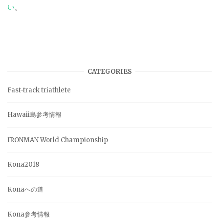
い
。
CATEGORIES
Fast-track triathlete
Hawaii島参考情報
IRONMAN World Championship
Kona2018
Konaへの道
Kona参考情報