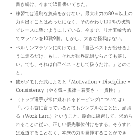
書き続け、今まで
15
冊書いてきた。
練習では過剰な負荷をかけない。最大出力の
80
％以上の
力を出すことはめったになく、そのかわり
100
％の状態
でレースに望むようにしている。今まで、リオ五輪含め
てマラソンを
10
戦
9
勝。しかし、大きな怪我はない。
ベルリンマラソンに向けては、「自己ベストが出せるよ
うに走るだけ。もし、それが世界記録ならとても嬉し
い。でも、それは自己ベストとして扱うだけ。」とのこ
と。
彼がメモした式によると「
Motivation + Discipline =
Consistency
（やる気＋規律＝着実さ・一貫性）」
（トップ選手が常に疑われるドーピングについては）
「いつも皆に言っているとてもシンプルなことは、頑張
る（
Work hard
）ということ。懸命に練習して、求めら
れることに従い、正しい優先順位付けをする。そうすれ
ば近道することなく、本来の力を発揮することができ