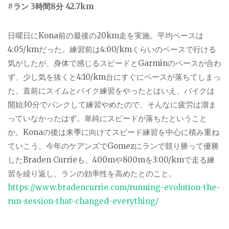
#
ラン 3時間8分 42.7km
日曜日に
Kona
前の最後の
20km
走を実施。平均ペースは
4:05/km
だった。練習前は
4:00/km
くらいのペースで行ける
気がしたが、身体で感じるスピードと
Garmin
のペースが合わ
ず、少し気を抜くと
4:10/km
台にすぐにペースが落ちてしまっ
た。直前にスイムとバイク練習をやったとはいえ、バイクは
開始
30
分でパンクして練習やめたので、そんなに疲労は溜ま
っていなかったはず。単純にスピードが落ちたということ
か。
Kona
の後は来季に向けてスピード練習を中心に積み重ね
ていこう。今年のケアンズで
Gomez
にランで競り勝って優勝
した
Braden Currie
も、
400m
や
800m
を
3:00/km
で走る練
習を繰り返し、ランの効率性を高めたとのこと。
https://www.bradencurrie.com/running-evolution-the-
run-session-that-changed-everything/