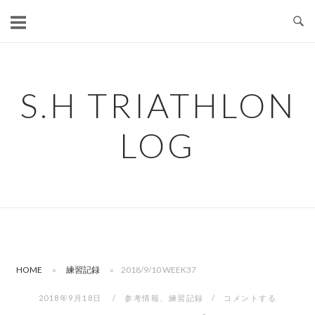
コ
ン
テ
ン
ツ
S.H TRIATHLON
へ
ス
LOG
キ
ッ
プ
HOME
»
練習記録
»
2018/9/10 WEEK37
2018年9月18日
参考情報
、
練習記録
コメントする