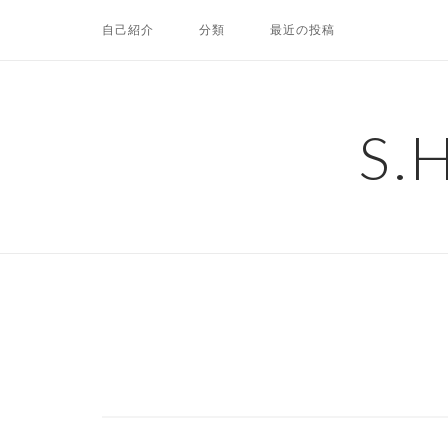
コ
自己紹介
分類
最近の投稿
ン
テ
ン
ツ
S.
へ
ス
キ
ッ
プ