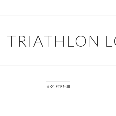
H TRIATHLON 
タグ:
FTP計測