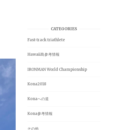
CATEGORIES
Fast-track triathlete
Hawaii島参考情報
IRONMAN World Championship
Kona2018
Konaへの道
Kona参考情報
その他