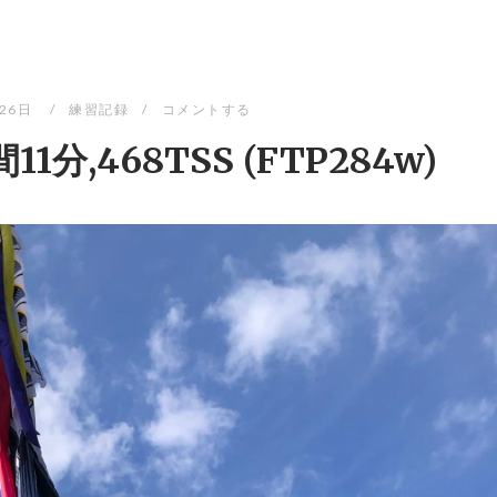
月26日
練習記録
コメントする
間11分,468TSS (FTP284w)