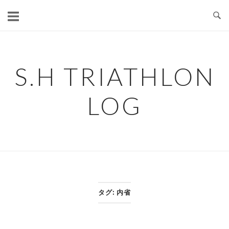
コ
ン
テ
ン
ツ
S.H TRIATHLON
へ
ス
LOG
キ
ッ
プ
タグ:
内省