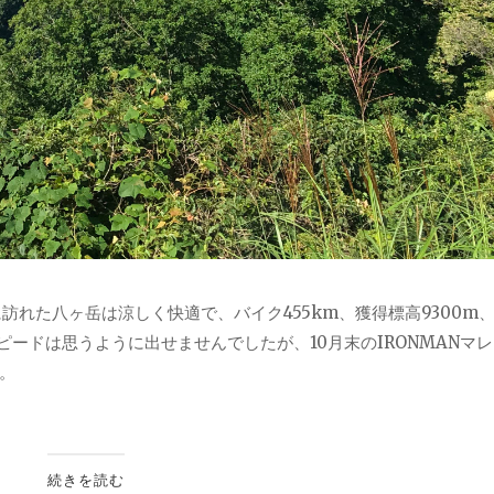
訪れた八ヶ岳は涼しく快適で、バイク455km、獲得標高9300m
ピードは思うように出せませんでしたが、10月末のIRONMANマ
。
続きを読む