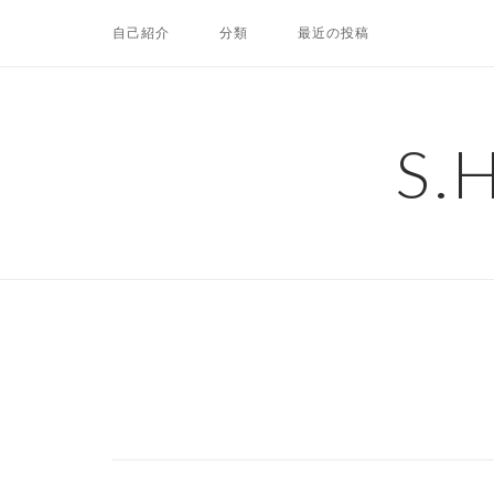
コ
自己紹介
分類
最近の投稿
ン
テ
ン
ツ
S.
へ
ス
キ
ッ
プ