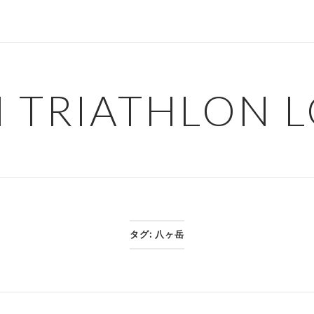
H TRIATHLON 
タグ:
八ヶ岳