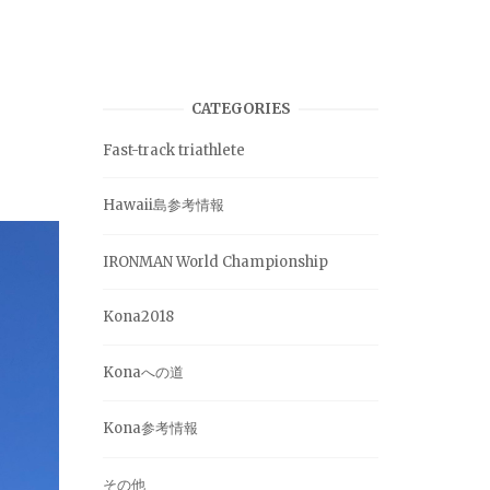
CATEGORIES
Fast-track triathlete
Hawaii島参考情報
IRONMAN World Championship
Kona2018
Konaへの道
Kona参考情報
その他