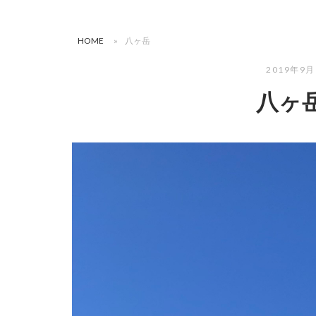
HOME
»
八ヶ岳
2019年9
八ヶ岳