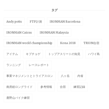
タグ
Andy potts
FTP計測
IRONMAN Barcelona
IRONMAN Cairns
IRONMAN Malaysia
IRONMAN world championship
Kona 2018
TRION合宿
アイテム
キプチョゲ
トップアスリートの知見
ハワイ島
ランニング
レースレポート
事業マネジメントとトライアスロン
八ヶ岳
内省
南房総ロングライド
参考情報
合宿
練習記録
鹿野山バイク練習