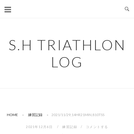
コ
ン
テ
ン
ツ
S.H TRIATHLON
へ
ス
LOG
キ
ッ
プ
HOME
»
練習記録
»
2021/11/29,14HR21MIN,810TSS
2021年12月6日
練習記録
コメントする