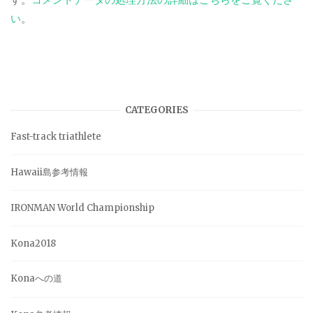
い
。
CATEGORIES
Fast-track triathlete
Hawaii島参考情報
IRONMAN World Championship
Kona2018
Konaへの道