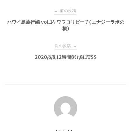
投
前の投稿
←
稿
ハワイ島旅行編 vol.14 ワワロリビーチ(エナジーラボの
横)
ナ
次の投稿
→
ビ
2020/6/8,12時間8分,811TSS
ゲ
ー
シ
ョ
ン