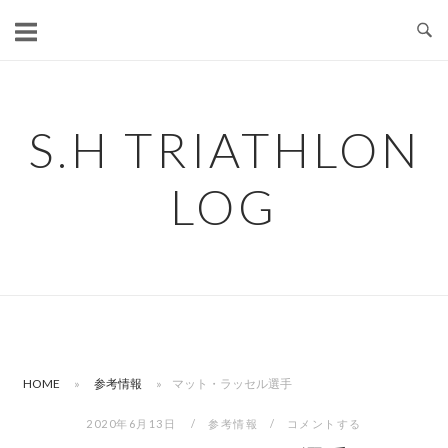
コ
ン
テ
ン
ツ
S.H TRIATHLON
へ
ス
LOG
キ
ッ
プ
HOME
»
参考情報
»
マット・ラッセル選手
2020年6月13日
参考情報
コメントする