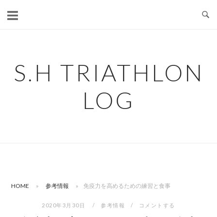
コ
ン
テ
ン
ツ
S.H TRIATHLON
へ
ス
LOG
キ
ッ
プ
HOME
»
参考情報
»
免疫力を高めるための練習と食事
2020年3月30日
参考情報
コメントする