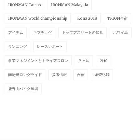
IRONMAN Cairns
IRONMAN Malaysia
IRONMAN world championship
Kona 2018
TRION合宿
アイテム
キプチョゲ
トップアスリートの知見
ハワイ島
ランニング
レースレポート
事業マネジメントとトライアスロン
八ヶ岳
内省
南房総ロングライド
参考情報
合宿
練習記録
鹿野山バイク練習