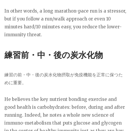
In other words, a long marathon-pace run is a stressor,
but if you follow a run/walk approach or even 10
minutes hard/10 minutes easy, you reduce the lower-
immunity threat.
練習前・中・後の炭水化物
練習の前・中・後の炭水化物摂取が免疫機能を正常に保つた
めに重要。
He believes the key nutrient bonding exercise and
good health is carbohydrates: before, during and after
running. Indeed, he notes a whole new science of
immuno-metabolism that puts glucose and glycogen
in the center of healthy immunity just as they are key