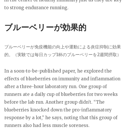
to strong endurance running.
ブルーベリーが効果的
ブルーベリーが免疫機能の向上や運動による炎症抑制に効果
的。（実験では毎日カップ1杯のブルーベリーを2週間摂取）
In a soon-to-be-published paper, he explored the
effects of blueberries on immunity and inflammation
after a three-hour laboratory run. One group of
runners ate a daily cup of blueberries for two weeks
before the lab run. Another group didn’t. “The
blueberries knocked down the pro-inflammatory
response by a lot,” he says, noting that this group of
runners also had less muscle soreness.