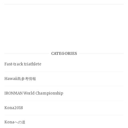
CATEGORIES
Fast-track triathlete
Hawaii島参考情報
IRONMAN World Championship
Kona2018
Konaへの道