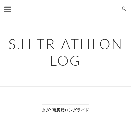
コ
ン
テ
ン
ツ
S.H TRIATHLON
へ
ス
LOG
キ
ッ
プ
タグ:
南房総ロングライド