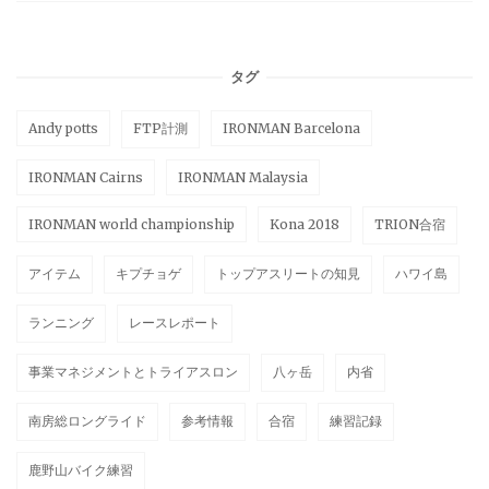
タグ
Andy potts
FTP計測
IRONMAN Barcelona
IRONMAN Cairns
IRONMAN Malaysia
IRONMAN world championship
Kona 2018
TRION合宿
アイテム
キプチョゲ
トップアスリートの知見
ハワイ島
ランニング
レースレポート
事業マネジメントとトライアスロン
八ヶ岳
内省
南房総ロングライド
参考情報
合宿
練習記録
鹿野山バイク練習