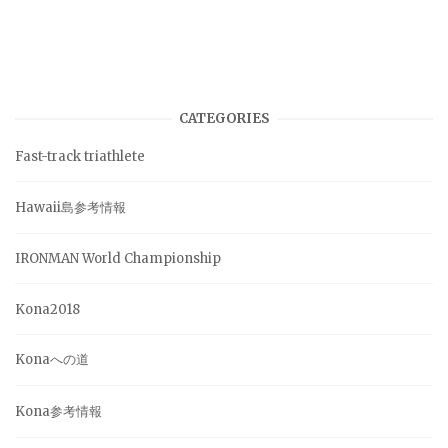
CATEGORIES
Fast-track triathlete
Hawaii島参考情報
IRONMAN World Championship
Kona2018
Konaへの道
Kona参考情報