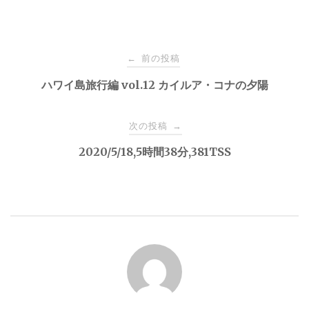
投
前の投稿
←
稿
ハワイ島旅行編 vol.12 カイルア・コナの夕陽
ナ
次の投稿
→
2020/5/18,5時間38分,381TSS
ビ
ゲ
ー
シ
ョ