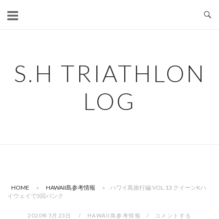
コ
ン
テ
ン
ツ
S.H TRIATHLON
へ
ス
LOG
キ
ッ
プ
HOME
»
HAWAII島参考情報
»
ハワイ島旅行編 VOL.13 クイーンKハ
イウェイで3回パンク
2020年5月23日
HAWAII島参考情報
コメントする