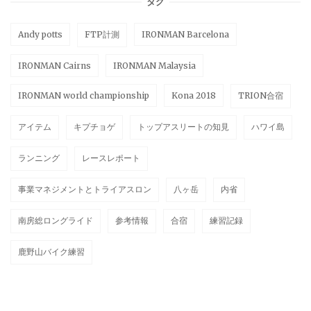
タグ
Andy potts
FTP計測
IRONMAN Barcelona
IRONMAN Cairns
IRONMAN Malaysia
IRONMAN world championship
Kona 2018
TRION合宿
アイテム
キプチョゲ
トップアスリートの知見
ハワイ島
ランニング
レースレポート
事業マネジメントとトライアスロン
八ヶ岳
内省
南房総ロングライド
参考情報
合宿
練習記録
鹿野山バイク練習