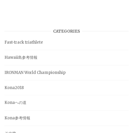
CATEGORIES
Fast-track triathlete
Hawaii島参考情報
IRONMAN World Championship
Kona2018
Konaへの道
Kona参考情報