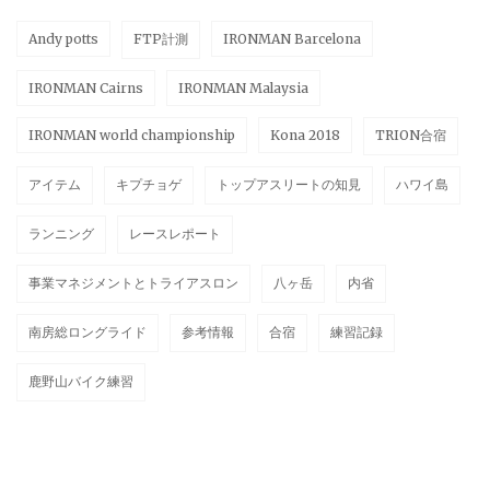
Andy potts
FTP計測
IRONMAN Barcelona
IRONMAN Cairns
IRONMAN Malaysia
IRONMAN world championship
Kona 2018
TRION合宿
アイテム
キプチョゲ
トップアスリートの知見
ハワイ島
ランニング
レースレポート
事業マネジメントとトライアスロン
八ヶ岳
内省
南房総ロングライド
参考情報
合宿
練習記録
鹿野山バイク練習