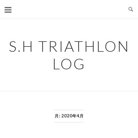
コ
ン
テ
ン
ツ
S.H TRIATHLON
へ
ス
LOG
キ
ッ
プ
月:
2020年4月