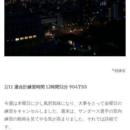
*
朝練前
2/11
週合計練習時間
12
時間
52
分
904TSS
今週は木曜日に少し風邪気味になり、大事をとって金曜日の
練習をキャンセルしました。週末は、サンダース選手の室内
練習の動画を見てやる気が高まりました。それでは詳細で
す。