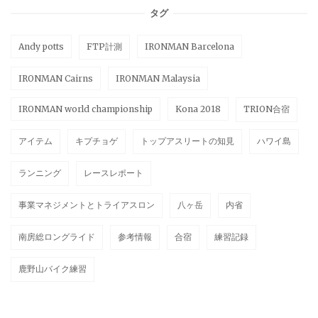
タグ
Andy potts
FTP計測
IRONMAN Barcelona
IRONMAN Cairns
IRONMAN Malaysia
IRONMAN world championship
Kona 2018
TRION合宿
アイテム
キプチョゲ
トップアスリートの知見
ハワイ島
ランニング
レースレポート
事業マネジメントとトライアスロン
八ヶ岳
内省
南房総ロングライド
参考情報
合宿
練習記録
鹿野山バイク練習