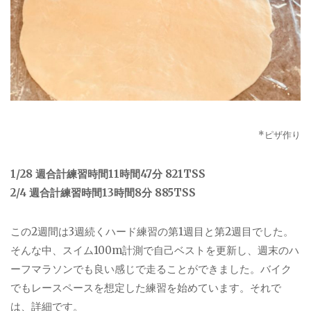
*
ピザ作り
1/28
週合計練習時間
11
時間
47
分
821TSS
2/4
週合計練習時間
13
時間
8
分
885TSS
この
2
週間は
3
週続くハード練習の第
1
週目と第
2
週目でした。
そんな中、スイム
100m
計測で自己ベストを更新し、週末のハ
ーフマラソンでも良い感じで走ることができました。バイク
でもレースペースを想定した練習を始めています。それで
は、詳細です。