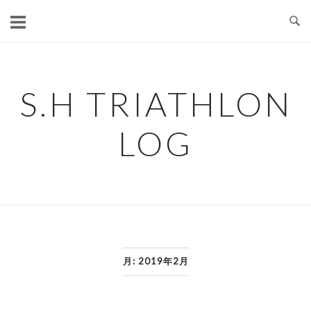
コ
ン
テ
ン
ツ
S.H TRIATHLON
へ
ス
LOG
キ
ッ
プ
月:
2019年2月