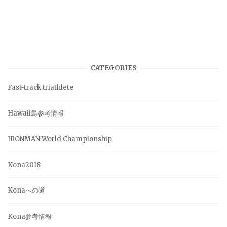
CATEGORIES
Fast-track triathlete
Hawaii島参考情報
IRONMAN World Championship
Kona2018
Konaへの道
Kona参考情報