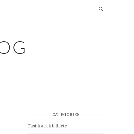
LOG
CATEGORIES
Fast-track triathlete