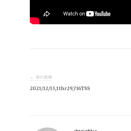
投
前の投稿
←
稿
2021/12/13,11hr29,716TSS
ナ
ビ