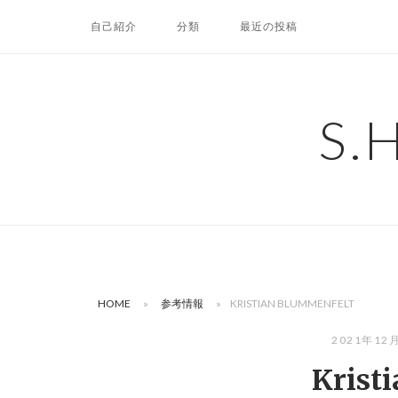
コ
自己紹介
分類
最近の投稿
ン
テ
ン
ツ
S.
へ
ス
キ
ッ
プ
HOME
»
参考情報
»
KRISTIAN BLUMMENFELT
2021年12
Krist