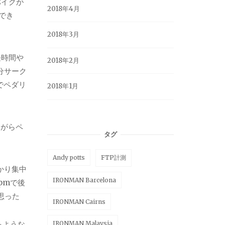
バイクが
2018年4月
でき
2018年3月
長時間や
2018年2月
分サーク
でペダリ
2018年1月
ながらペ
タグ
Andy potts
FTP計測
かり集中
IRONMAN Barcelona
pmで後
思った
IRONMAN Cairns
るような
IRONMAN Malaysia