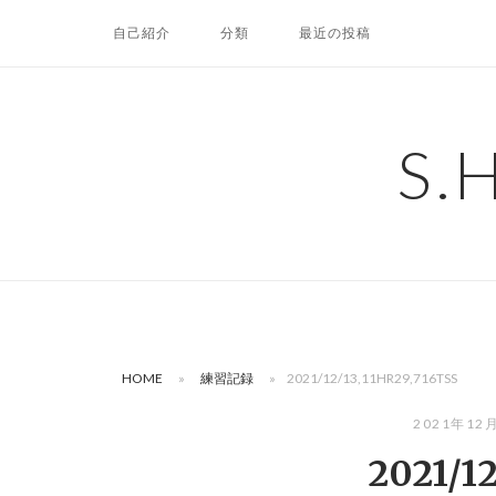
コ
自己紹介
分類
最近の投稿
ン
テ
ン
ツ
S.
へ
ス
キ
ッ
プ
HOME
»
練習記録
»
2021/12/13,11HR29,716TSS
2021年12
2021/12