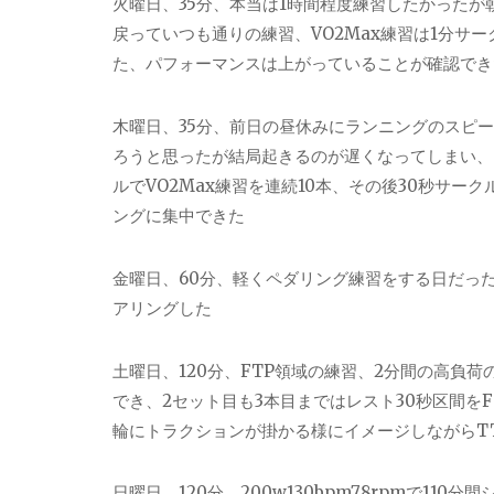
火曜日、35分、本当は1時間程度練習したかった
戻っていつも通りの練習、VO2Max練習は1分サ
た、パフォーマンスは上がっていることが確認でき
木曜日、35分、前日の昼休みにランニングのスピ
ろうと思ったが結局起きるのが遅くなってしまい、
ルでVO2Max練習を連続10本、その後30秒サー
ングに集中できた
金曜日、60分、軽くペダリング練習をする日だったの
アリングした
土曜日、120分、FTP領域の練習、2分間の高負
でき、2セット目も3本目まではレスト30秒区間をFTP
輪にトラクションが掛かる様にイメージしながらT
日曜日、120分、200w130bpm78rpmで1