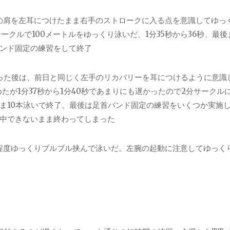
ーの肩を左耳につけたまま右手のストロークに入る点を意識してゆっ
ークルで100メートルをゆっくり泳いだ、1分35秒から36秒、最後
ンド固定の練習をして終了
行った後は、前日と同じく左手のリカバリーを耳につけるように意識
めたが1分37秒から1分40秒であまりにも遅かったので2分サークル
ま10本泳いで終了。最後は足首バンド固定の練習をいくつか実施
中できないまま終わってしまった
分程度ゆっくりブルブル挟んで泳いだ。左腕の起動に注意してゆっく