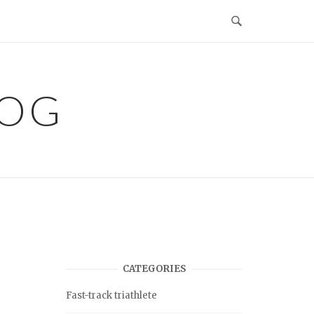
LOG
CATEGORIES
Fast-track triathlete