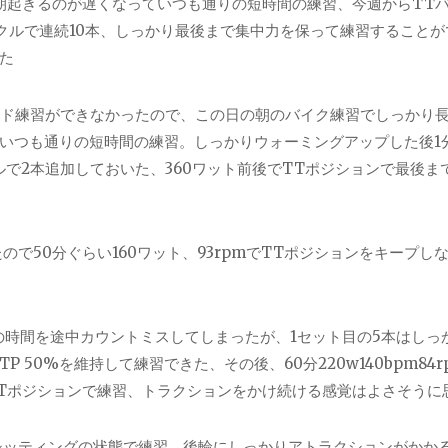
が朝起きるのが遅くなっていつも通りの短時間の練習、今週からTT
ークルで連続10本、しっかり最後まで集中力を保って練習することが
た
ード練習ができなかったので、この日の朝のバイク練習でしっかり
いつも通りの短時間の練習。しっかりウォーミングアップした後1
クルで2本追加しておいた、360ワット前後でTTポジションで最後ま
で50分ぐらい160ワット、93rpmでTTポジションをキープし
荷の時間を途中カウントミスしてしまったが、1セット目の5本はしっ
 50%を維持して練習できた、その後、60分220w140bpm84r
Tポジションで練習、トラクションをかけ続ける感覚はよさそうに
10分間シッティングの状態で練習、後輪にしっかりアトラクションがかか