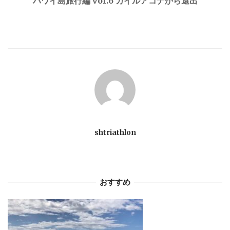
ハワイ島旅行編 vol.6 カイルアコナから遠出
ビ
ゲ
ー
シ
ョ
shtriathlon
ン
おすすめ