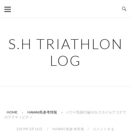
コ
ン
テ
ン
ツ
S.H TRIATHLON
へ
ス
LOG
キ
ッ
プ
HOME
»
HAWAII島参考情報
»
ハワイ島旅行編 VOL.5 カイルアコナで
のアクティビティ
2019年3月16日
HAWAII島参考情報
コメントする