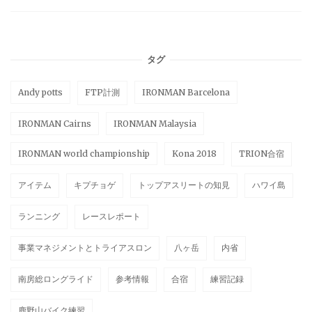
タグ
Andy potts
FTP計測
IRONMAN Barcelona
IRONMAN Cairns
IRONMAN Malaysia
IRONMAN world championship
Kona 2018
TRION合宿
アイテム
キプチョゲ
トップアスリートの知見
ハワイ島
ランニング
レースレポート
事業マネジメントとトライアスロン
八ヶ岳
内省
南房総ロングライド
参考情報
合宿
練習記録
鹿野山バイク練習