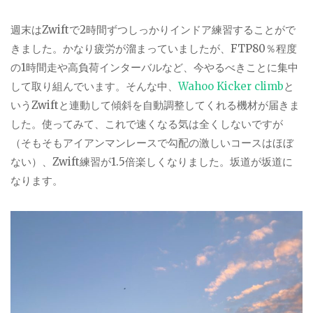
週末は
Zwift
で
2
時間ずつしっかりインドア練習することがで
きました。かなり疲労が溜まっていましたが、
FTP80
％程度
の
1
時間走や高負荷インターバルなど、今やるべきことに集中
して取り組んでいます。そんな中、
Wahoo Kicker climb
と
いう
Zwift
と連動して傾斜を自動調整してくれる機材が届きま
した。使ってみて、これで速くなる気は全くしないですが
（そもそもアイアンマンレースで勾配の激しいコースはほぼ
ない）、
Zwift
練習が
1.5
倍楽しくなりました。坂道が坂道に
なります。