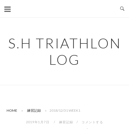
コ
ン
テ
ン
ツ
S.H TRIATHLON
へ
ス
LOG
キ
ッ
プ
HOME
»
練習記録
»
2018/12/31 WEEK1
2019年1月7日
練習記録
コメントする