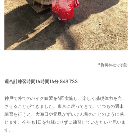
*
御厨神社で初詣
週合計練習時間
14
時間
14
分
849TSS
神戸で外でのバイク練習を
4
回実施し、楽しく基礎体力を向上
させることができました。東京に戻ってきて、いつもの週末
練習を行うと、大晦日や元旦がずいぶん昔のことのように感
じます。今年も
1
日を無駄にせずに練習していきたいと思いま
す。