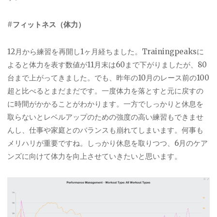
#
フィットネス（体力）
12
月から練習を再開し
1
ヶ月経ちました。
Trainingpeaks
に
よると体力を表す数値が
11
月末は
60
まで下がりましたが、
80
台まで上がってきました。でも、昨年の
10
月のレース前の
100
超と比べるとまだまだです。一度体力を落とすと元に戻すの
に時間がかかることがわかります。一方でしっかりと休息を
取らないとレベルアップのための強度の高い練習もできませ
んし、仕事や家庭とのバランスも崩れてしまいます。何事も
メリハリが重要ですね。しっかり休息を取りつつ、
6
月のケア
ンズに向けて体力を向上させていきたいと思います。