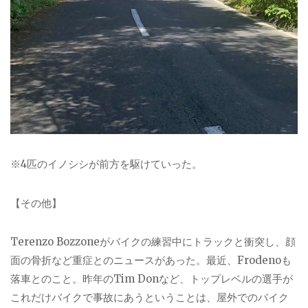
※4匹の
イノシシが前方を駆けていった。
【その他】
Terenzo Bozzone
がバイクの練習中にトラックと衝突し、顔
面の骨折など重症とのニュースがあった。最近、
Frodeno
も
落車とのこと。昨年の
Tim Don
など、トップレベルの選手が
これだけバイクで事故にあうということは、屋外でのバイク