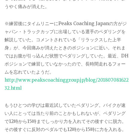
うやく痛みが消えた。
※
練習後にタイムリニーに
Peaks Coaching Japan
の方がジ
ャパン・トラックカップに出場している選手のペダリングを
解説していた。コメントされている「リラックスした上半
身」が、今回痛みが消えたときのポジションに近い。それま
ではお腹が引っ込んだ状態でペダリングしていた。最近、
DH
ポジションで練習していなかったので、長時間走れるフォー
ムを忘れていたようだ。
http://www.peakscoachinggroup.jp/blog/201807081622
32.html
もうひとつの学びは最近試していたペダリング。バイクが速
い人にとっては当たり前のことかもしれないが、ペダリング
で
12
時から
15
時までしっかり力を入れてその後すぐに脱力。
その後すぐに反対のペダルでも
12
時から
15
時に力を入れる。