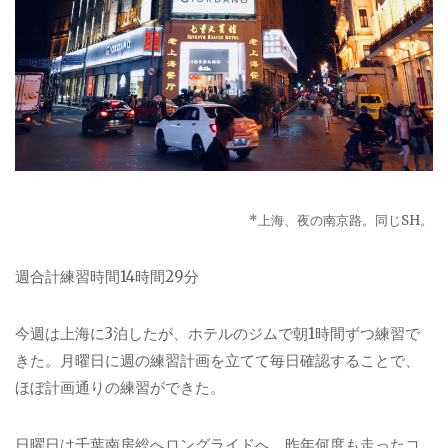
*
上海、夜の南京路。同じ
SH
。
週合計練習時間
14
時間
29
分
今週は上海に
3
泊したが、ホテルのジムで朝
1
時間ずつ練習で
きた。月曜日に週の練習計画を立てて毎日確認することで、
ほぼ計画通りの練習ができた。
日曜日は千葉南房総へロングライドへ。昨年何度も走ったコ