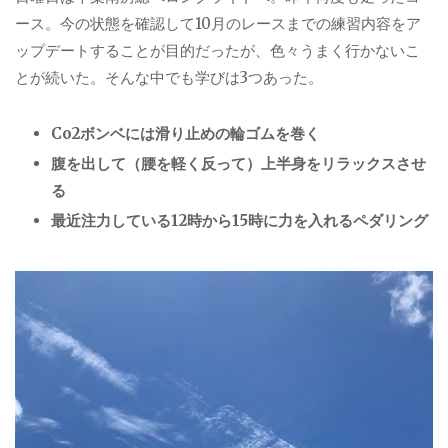
ース。今の状態を確認して
10
月のレースまでの練習内容をア
ップデートすることが目的だったが、色々うまく行かないこ
とが続いた。そんな中でも学びは
3
つあった。
Co2
ボンベには滑り止めの輪ゴムを巻く
腹を出して（腰を軽く反って）上半身をリラックスさせ
る
最近注力している
12
時から
15
時に力を入れるペダリング