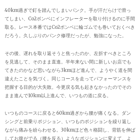
40km
過ぎで釘を踏んでしまいパンク。手が汗だらけで滑っ
てしまい、
Co2
ボンベにインフレーターを取り付けるのに手間
取る。レース本番では
Co2
ボンベに輪ゴムでも巻いておくべき
だろう。久しぶりのパンク修理だったが、勉強になった。
その後、遅れを取り返そうと焦ったのか、左折すべきところ
を見逃して、そのまま直進。半年来ない間に新しいお店でも
てきたのかなど思いながら
3km
ほど進んで、ようやく道を間
違えたことを気づく。同じコースを走ってパフォーマンスを
把握する目的が大失敗。今更戻る気も起きなかったのでその
まま進んで
10km
以上進んで、いつもの道に戻る。
いつものコースに戻ると
60km
過ぎから腰が痛くなる。ダン
シングと前乗りポジション、いつものポジションを繰り返し
ながら痛みを紛らわせる。
30km
ほど色々格闘し、背筋を伸ば
してお腹がでる（腰を反る）ようなポジションに変えて、よ