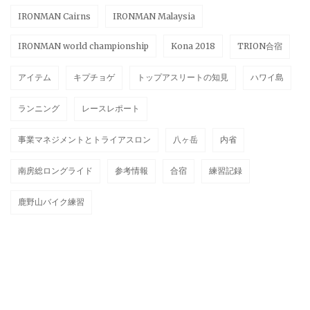
IRONMAN Cairns
IRONMAN Malaysia
IRONMAN world championship
Kona 2018
TRION合宿
アイテム
キプチョゲ
トップアスリートの知見
ハワイ島
ランニング
レースレポート
事業マネジメントとトライアスロン
八ヶ岳
内省
南房総ロングライド
参考情報
合宿
練習記録
鹿野山バイク練習