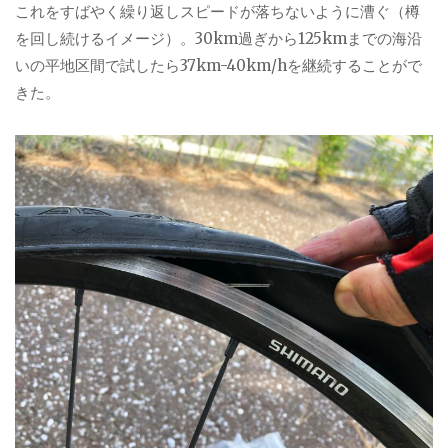
これをすばやく繰り返しスピードが落ちないように漕ぐ（樽
を回し続けるイメージ）。
30km
過ぎから
125km
までの海沿
いの平地区間で試したら
37km-40km/h
を継続することがで
きた。