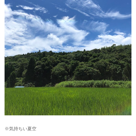
※
気持ちい夏空