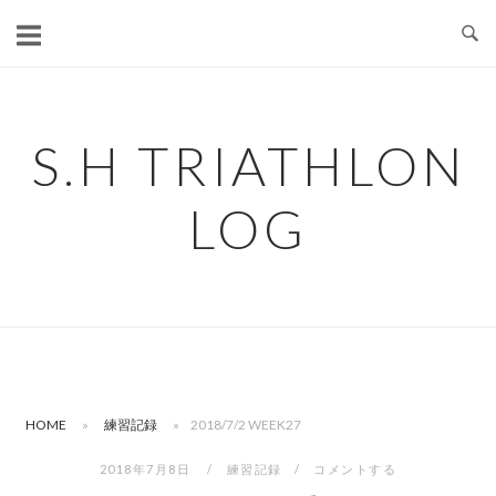
コ
ン
テ
ン
ツ
S.H TRIATHLON
へ
ス
LOG
キ
ッ
プ
HOME
»
練習記録
»
2018/7/2 WEEK27
2018年7月8日
練習記録
コメントする