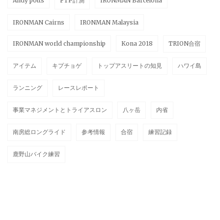
Andy potts
FTP計測
IRONMAN Barcelona
IRONMAN Cairns
IRONMAN Malaysia
IRONMAN world championship
Kona 2018
TRION合宿
アイテム
キプチョゲ
トップアスリートの知見
ハワイ島
ランニング
レースレポート
事業マネジメントとトライアスロン
八ヶ岳
内省
南房総ロングライド
参考情報
合宿
練習記録
鹿野山バイク練習