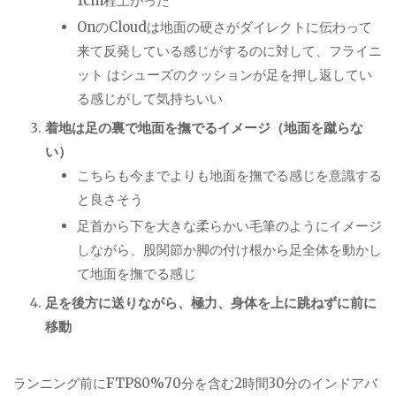
1cm程上がった
OnのCloudは地面の硬さがダイレクトに伝わって
来て反発している感じがするのに対して、フライニ
ット はシューズのクッションが足を押し返してい
る感じがして気持ちいい
着地は足の裏で地面を撫でるイメージ（地面を蹴らな
い）
こちらも今までよりも地面を撫でる感じを意識する
と良さそう
足首から下を大きな柔らかい毛筆のようにイメージ
しながら、股関節か脚の付け根から足全体を動かし
て地面を撫でる感じ
足を後方に送りながら、極力、身体を上に跳ねずに前に
移動
ランニング前にFTP80%70分を含む2時間30分のインドアバ