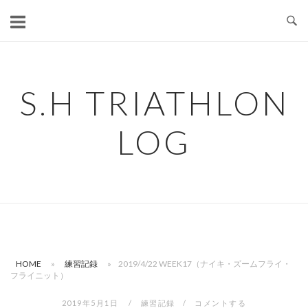
コ
ン
テ
ン
ツ
S.H TRIATHLON
へ
ス
LOG
キ
ッ
プ
HOME
»
練習記録
»
2019/4/22 WEEK17（ナイキ・ズームフライ・
フライニット）
2019年5月1日
練習記録
コメントする