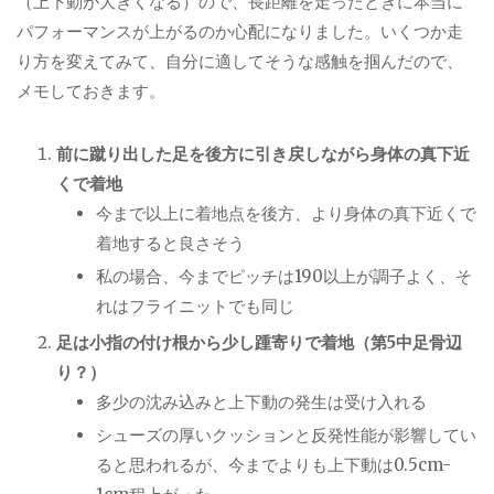
（上下動が大きくなる）ので、長距離を走ったときに本当に
パフォーマンスが上がるのか心配になりました。いくつか走
り方を変えてみて、自分に適してそうな感触を掴んだので、
メモしておきます。
前に蹴り出した足を後方に引き戻しながら身体の真下近
くで着地
今まで以上に着地点を後方、より身体の真下近くで
着地すると良さそう
私の場合、今までピッチは190以上が調子よく、そ
れはフライニットでも同じ
足は小指の付け根から少し踵寄りで着地（第5中足骨辺
り？）
多少の沈み込みと上下動の発生は受け入れる
シューズの厚いクッションと反発性能が影響してい
ると思われるが、今までよりも上下動は0.5cm-