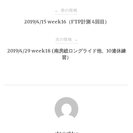
投
前の投稿
←
稿
2019/4/15 week16（FTP計測 4回目）
ナ
次の投稿
→
2019/4/29 week18 (南房総ロングライド他、10連休練
ビ
習）
ゲ
ー
シ
ョ
ン