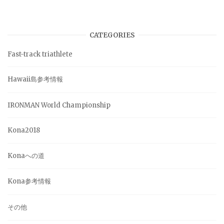
CATEGORIES
Fast-track triathlete
Hawaii島参考情報
IRONMAN World Championship
Kona2018
Konaへの道
Kona参考情報
その他