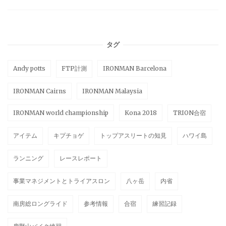
タグ
Andy potts
FTP計測
IRONMAN Barcelona
IRONMAN Cairns
IRONMAN Malaysia
IRONMAN world championship
Kona 2018
TRION合宿
アイテム
キプチョゲ
トップアスリートの知見
ハワイ島
ランニング
レースレポート
事業マネジメントとトライアスロン
八ヶ岳
内省
南房総ロングライド
参考情報
合宿
練習記録