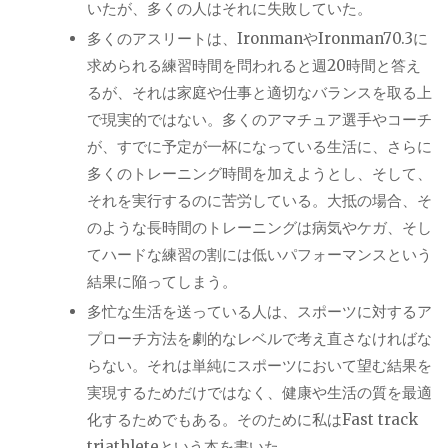
いたが、多くの人はそれに失敗していた。
多くのアスリートは、
Ironman
や
Ironman70.3
に
求められる練習時間を問われると週
20
時間と答え
るが、それは家庭や仕事と適切なバランスを取る上
で現実的ではない。多くのアマチュア選手やコーチ
が、すでに予定が一杯になっている生活に、さらに
多くのトレーニング時間を加えようとし、そして、
それを実行するのに苦労している。大抵の場合、そ
のような長時間のトレーニングは病気やケガ、そし
てハードな練習の割には低いパフォーマンスという
結果に陥ってしまう。
多忙な生活を送っている人は、スポーツに対するア
プローチ方法を劇的なレベルで考え直さなければな
らない。それは単純にスポーツにおいて望む結果を
実現するためだけではなく、健康や生活の質を最適
化するためでもある。そのために私は
Fast track
triathlete
という本を書いた。