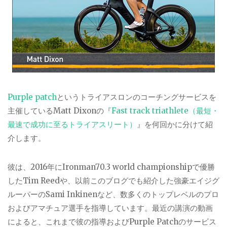
Purple patch
というトライアスロンのコーチングサービスを
主催している
Matt Dixon
の『
Fast track triathlete
（最短・
最速で成功に至るトライアスリート）
』を何回かに分けて紹
介します。
彼は、
2016
年に
Ironman70.3 world championship
で優勝
した
Tim Reed
や、以前このブログでも紹介した強豪エイジグ
ルーパーの
Sami Inkinen
など、数多くのトップレベルのプロ
およびアマチュア選手を指導しています。最近の講演の動画
によると、これまで彼の指導および
Purple Patch
のサービス