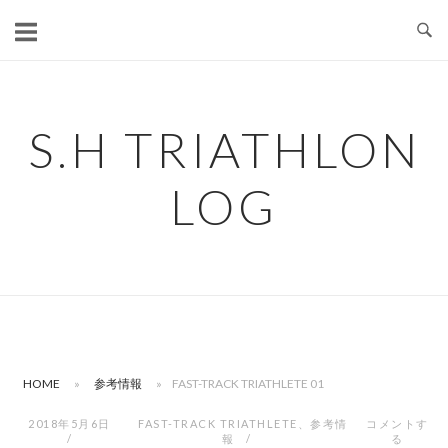
コ
ン
テ
ン
ツ
S.H TRIATHLON
へ
ス
LOG
キ
ッ
プ
HOME
»
参考情報
»
FAST-TRACK TRIATHLETE 01
2018年5月6日
FAST-TRACK TRIATHLETE
、
参考情
コメントす
報
る