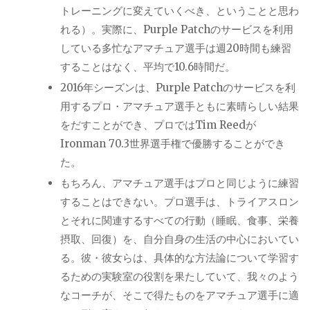
トレーニングに変えていくべき、ということと思わ
れる）。実際に、
Purple Patch
のサービスを利用
している多忙なアマチュア選手は週
20
時間も練習
することはなく、平均で
10.6
時間だ。
2016
年シーズンは、
Purple Patch
のサービスを利
用するプロ・アマチュア選手ともに素晴らしい結果
をだすことができ、プロでは
Tim Reed
が
Ironman 70.3
世界選手権で優勝することができ
た。
もちろん、アマチュア選手はプロと同じように練習
することはできない。プロ選手は、トライアスロン
とそれに関連するすべての行動（睡眠、食事、栄養
摂取、回復）を、自分自身の生活の中心においてい
る。彼・彼女らは、具体的な方法論について学習す
るための実験室の役割を果たしていて、我々のよう
なコーチが、そこで得たものをアマチュア選手に適