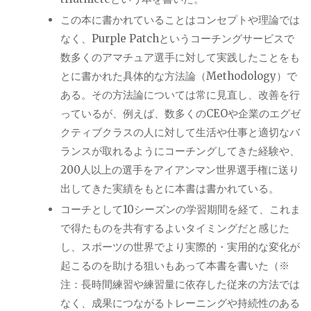
この本に書かれていることはコンセプトや理論では
なく、
Purple Patch
というコーチングサービスで
数多くのアマチュア選手に対して実践したことをも
とに書かれた具体的な方法論（
Methodology
）で
ある。その方法論については常に見直し、改善を行
っているが、例えば、数多くの
CEO
や企業のエグゼ
クティブクラスの人に対して生活や仕事と適切なバ
ランスが取れるようにコーチングしてきた経験や、
200
人以上の選手をアイアンマン世界選手権に送り
出してきた実績をもとに本書は書かれている。
コーチとして
10
シーズンの学習期間を経て、これま
で得たものを共有するよいタイミングだと感じた
し、スポーツの世界でより実際的・実用的な変化が
起こるのを助ける狙いもあって本書を書いた（※
注：長時間練習や練習量に依存した従来の方法では
なく、成果につながるトレーニングや持続性のある