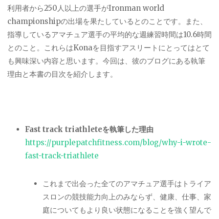
利用者から
250
人以上の選手が
Ironman world
championship
の出場を果たしているとのことです。また、
指導しているアマチュア選手の平均的な週練習時間は10.6時間
とのこと。これらは
Kona
を目指すアスリートにとってはとて
も興味深い内容と思います。今回は、彼のブログにある執筆
理由と本書の目次を紹介します。
Fast track triathlete
を執筆した理由
https://purplepatchfitness.com/blog/why-i-wrote-
fast-track-triathlete
これまで出会った全てのアマチュア選手はトライア
スロンの競技能力向上のみならず、健康、仕事、家
庭についてもより良い状態になることを強く望んで