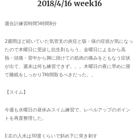
2018/4/16 week16
週合計練習時間
5
時間
8
分
2
週間ほど続いていた気管支の炎症と咳・痰の症状が気になっ
たので木曜日に受診し抗生剤もらう。金曜日によるから高
熱・頭痛・背中から脚に掛けての筋肉の痛みをともなう症状
が出て、週末は何も練習できず。。。木曜日の夜に早めに寝
て睡眠をしっかり
7
時間取るべきだった。。
【スイム】
今週も水曜日の昼休みスイム練習で、レベルアップのポイン
トを再度整理した。
1:
左の入水は
30
度くらいで斜め下に突き刺す