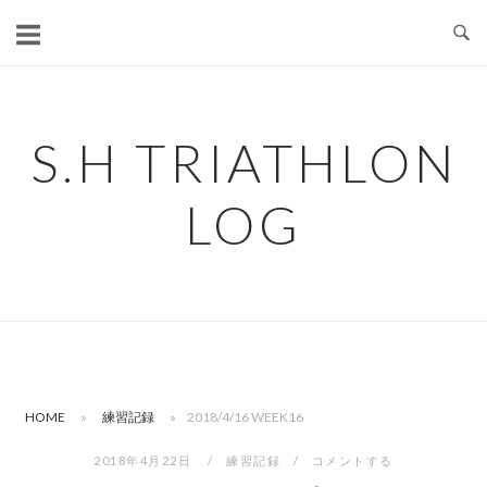
コ
ン
テ
ン
ツ
S.H TRIATHLON
へ
ス
LOG
キ
ッ
プ
HOME
»
練習記録
»
2018/4/16 WEEK16
2018年4月22日
練習記録
コメントする