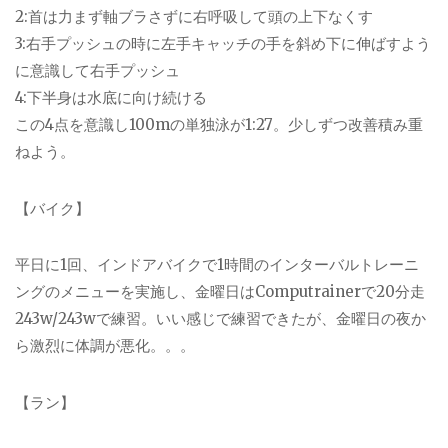
2:
首は力まず軸ブラさずに右呼吸して頭の上下なくす
3:
右手プッシュの時に左手キャッチの手を斜め下に伸ばすよう
に意識して右手プッシュ
4:
下半身は水底に向け続ける
この
4
点を意識し
100m
の単独泳が
1:27
。少しずつ改善積み重
ねよう。
【バイク】
平日に
1
回、インドアバイクで
1
時間のインターバルトレーニ
ングのメニューを実施し、金曜日は
Computrainer
で
20
分走
243w/243w
で練習。いい感じで練習できたが、金曜日の夜か
ら激烈に体調が悪化。。。
【ラン】