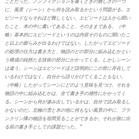
ことだった。ノンフィクションを書くときの難しさの一つ
に、風景（シーン）から何を読み取るかという問題がる。エ
ピソードならそれほど難しくない。エピソードは人から聞い
たこと、本の中に書いてあること、そのままである。（中
略）基本的にエピソードというのは内容そのものに聞いたこ
と以上の膨らみが出るわけではない。したがってエピソード
の処理の仕方は書き方と、物語のどの部分に組み込むかとい
う構成の純然たる技術の部分にかかってくる。しかしシーン
は違う。シーンはエピソードほど説明的にこの世に存在して
いるわけではなく、自分から語りかけてくることもない。
（中略）したがってシーンにどのよう意味を見つけ、それを
物語の中に組み込むかは、全て書き手の感性にかかってく
る。シーンから何が滲み出しているかは、自分で読み取るし
かないのだ。北極の雪と氷の他に何もない風景の中に、フラ
ンクリン隊の物語を垣間見ることができるか。それが旅に出
る前の書き手としての課題だった。”