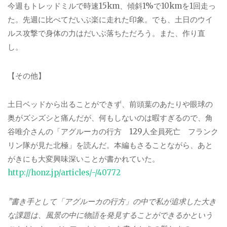
今週もトレッドミルで時速
15km
、傾斜
1%
で
10km
を
1
回走っ
た。先週に比べてだいぶ楽に走れた印象。でも、土日のウイ
ルス攻撃で身体の力はだいぶ落ちただろう。また、作り直
し。
【その他】
土日ベッドから出ることができず、前頭葉のあたりや眼球の
奥がズシズシと痛んだが、何もしないのは暇すぎるので、角
谷唯介さんの「アグルーカの行方
129
人全員死亡 フランク
リン隊が見た北極」を読んだ。本編もさることながら、あと
がきにも大変興味深いことが書かれていた。
http://honz.jp/articles/-/40772
”書き手として「アグルーカの行方」の中で私が追求した大き
な課題は、風景の中に物語を発見することができるかという